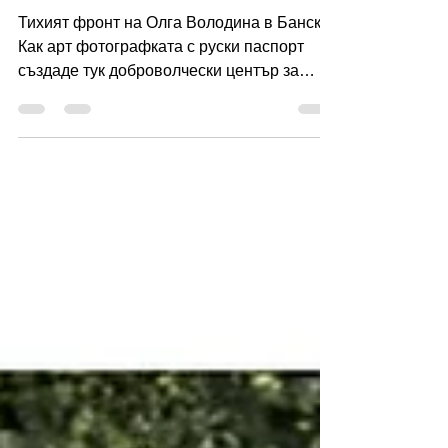
INTERVIEW FOR
BANSKO VESTNIK
Тихият фронт на Олга Володина в Банско
Как арт фотографката с руски паспорт
създаде тук доброволчески център за
Украйна „Днес е моят...