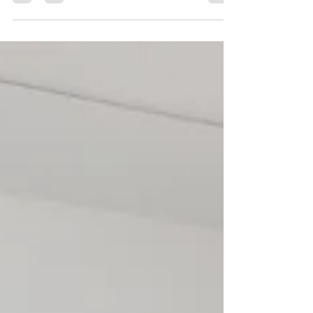
De Laurențiu Ungureanu, Dumitru Angelescu
(foto), Sâmbătă, 19 martie 2022, 14:00
Activistă din Rusia, voluntar pentru ucrainenii
ajunși...