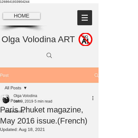
1268641933904244
HOME
Olga Volodina ART
Post
All Posts
Olga Volodina
All Posts
Jan 9, 2019
5 min read
Paris Phuket magazine,
Interviews
May 2016 issue.(French)
Updated:
Aug 18, 2021