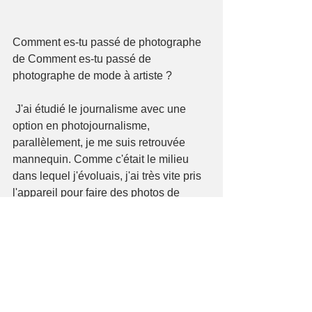
Comment es-tu passé de photographe 
de Comment es-tu passé de 
photographe de mode à artiste ?
 J'ai étudié le journalisme avec une 
option en photojournalisme, 
parallèlement, je me suis retrouvée 
mannequin. Comme c'était le milieu 
dans lequel j'évoluais, j'ai très vite pris 
l'appareil pour faire des photos de 
mode, ça m'a permis d'en apprendre 
plus sur la photographie. Je suis très 
curieuse, je lis 
Aujourd'hui, je me définis comme une 
"jeune artiste, ça ne fait que trois ans 
que je m'y suis mise sérieusement, que 