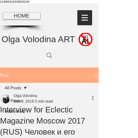
1268641933904244
HOME
Olga Volodina ART
Post
All Posts
Olga Volodina
All Posts
Dec 8, 2018
5 min read
Interview for Eclectic
Interviews
Magazine Moscow 2017
(RUS) Человек и его