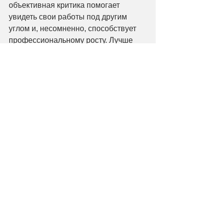
объективная критика помогает 
увидеть свои работы под другим 
углом и, несомненно, способствует 
профессиональному росту. Лучше 
критика, чем равнодушная тишина .
Вы проводите выставки в разных 
странах. Отличается ли публика, 
восприятие ваших работ, всем ли 
понятны ваши работы?
Отличается, конечно. Я всегда 
стараюсь четко сформулировать 
идею, помочь ее восприятию 
посредством видео или 
перформанса, однако, не все и не 
всегда понимают мои работы. 
Бывают и «трудности перевода». 
Например, на одну из моих выставок 
пришла группа студентов-
фотографов, и все, что их 