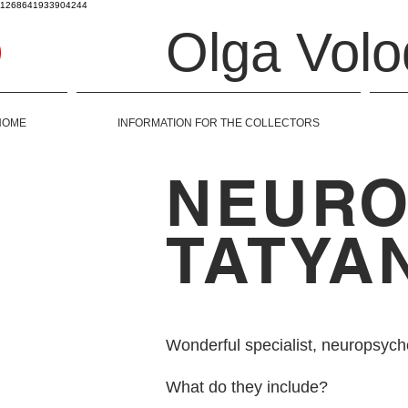
1268641933904244
Olga Vol
HOME
INFORMATION FOR THE COLLECTORS
NEURO
TATYA
Wonderful specialist, neuropsych
What do they include?