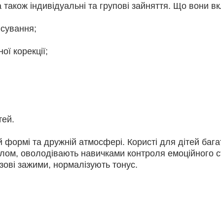
а також індивідуальні та групові зайняття. Що вони 
нсування;
ої корекції;
тей.
й формі та дружній атмосфері. Користі для дітей бага
тілом, оволодівають навичками контроля емоційного 
зові зажими, нормалізують тонус.