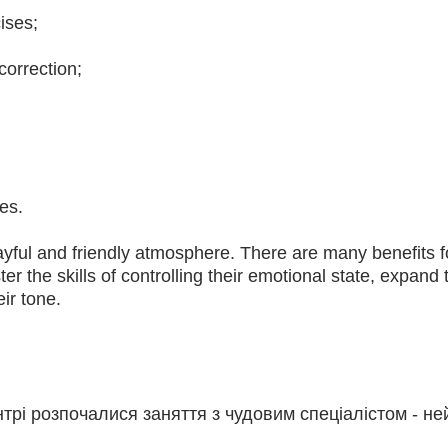
ises;
correction;
ies.
yful and friendly atmosphere. There are many benefits for
er the skills of controlling their emotional state, expand 
ir tone.
трі розпочалися заняття з чудовим спеціалістом - 